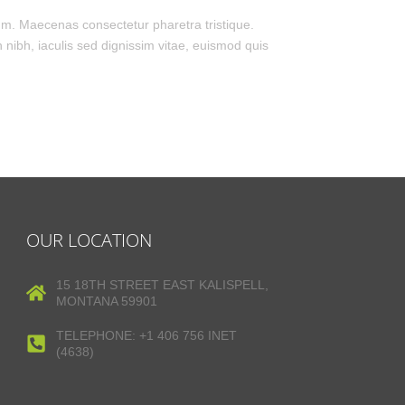
tum. Maecenas consectetur pharetra tristique.
nibh, iaculis sed dignissim vitae, euismod quis
OUR LOCATION
15 18TH STREET EAST KALISPELL,
MONTANA 59901
TELEPHONE: +1 406 756 INET
(4638)