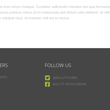
 erat rutrum tristique. Curabitur sollicitudin interdum dui quis fermen
vamus pulvinar metus id mi malesuada sed dictum odio eleifend. Ut nibh 
olutpat risus, id molestie velit est eu lectus.
ERS
FOLLOW US
MENTS
@BULLITTCOMM
BULLITT ON FACEBOOK