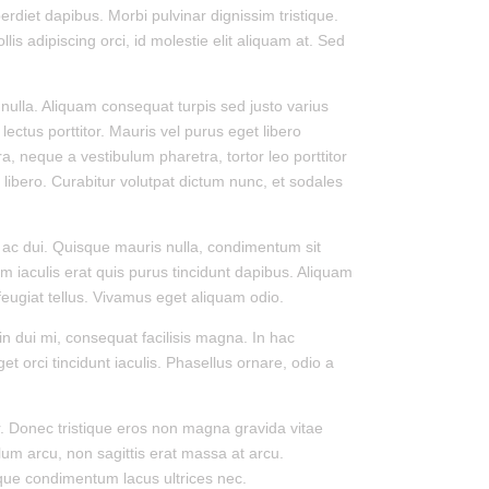
rdiet dapibus. Morbi pulvinar dignissim tristique.
is adipiscing orci, id molestie elit aliquam at. Sed
d nulla. Aliquam consequat turpis sed justo varius
ectus porttitor. Mauris vel purus eget libero
, neque a vestibulum pharetra, tortor leo porttitor
n libero. Curabitur volutpat dictum nunc, et sodales
et ac dui. Quisque mauris nulla, condimentum sit
 iaculis erat quis purus tincidunt dapibus. Aliquam
eugiat tellus. Vivamus eget aliquam odio.
in dui mi, consequat facilisis magna. In hac
orci tincidunt iaculis. Phasellus ornare, odio a
r. Donec tristique eros non magna gravida vitae
lum arcu, non sagittis erat massa at arcu.
que condimentum lacus ultrices nec.