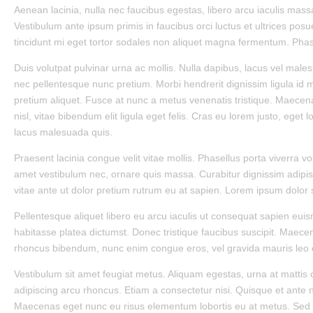
Aenean lacinia, nulla nec faucibus egestas, libero arcu iaculis mass
Vestibulum ante ipsum primis in faucibus orci luctus et ultrices posue
tincidunt mi eget tortor sodales non aliquet magna fermentum. Phase
Duis volutpat pulvinar urna ac mollis. Nulla dapibus, lacus vel males
nec pellentesque nunc pretium. Morbi hendrerit dignissim ligula id mo
pretium aliquet. Fusce at nunc a metus venenatis tristique. Maecena
nisl, vitae bibendum elit ligula eget felis. Cras eu lorem justo, eget
lacus malesuada quis.
Praesent lacinia congue velit vitae mollis. Phasellus porta viverra v
amet vestibulum nec, ornare quis massa. Curabitur dignissim adipisc
vitae ante ut dolor pretium rutrum eu at sapien. Lorem ipsum dolor 
Pellentesque aliquet libero eu arcu iaculis ut consequat sapien euism
habitasse platea dictumst. Donec tristique faucibus suscipit. Maec
rhoncus bibendum, nunc enim congue eros, vel gravida mauris leo
Vestibulum sit amet feugiat metus. Aliquam egestas, urna at mattis 
adipiscing arcu rhoncus. Etiam a consectetur nisi. Quisque et ante n
Maecenas eget nunc eu risus elementum lobortis eu at metus. Sed id