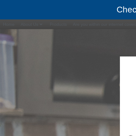
Chec
Home
About Us
Products
Are you within our internet cove