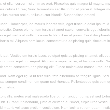
a, et ullamcorper nisi enim ac erat. Phasellus quis magna id magna impe
re cubilia Curae; Nunc fermentum sagittis tortor at placerat. Integer moll
llus cursus orci eu tellus auctor blandit. Suspendisse potenti.
uada ullamcorper, leo mauris lobortis velit, eget tristique dolor ipsum i
lestie. Donec elementum turpis sit amet sapien convallis eget lobortis l
s eget metus et nulla malesuada blandit eu at purus. Curabitur pharetra
 lobortis mi. Aliquam sem lacus, consectetur a adipiscing quis, tincidunt i
olutpat. Vestibulum turpis lacus, volutpat quis adipiscing sit amet, aliqu
ing nunc eget consequat. Aliquam a sapien enim, ut tristique nulla. Nam
sit amet, consectetur adipiscing elit. Fusce malesuada massa urna, ac f
od. Nam eget ligula ut felis vulputate bibendum ac fringilla ligula. Sed 
enas semper condimentum quam sed rhoncus. Pellentesque quis sem eget 
 eu metus.
convallis, metus erat malesuada libero, non tincidunt urna est sed torto
ibh. Curabitur bibendum, justo at eleifend euismod, turpis urna vestibu
 mauris vel lacus pretium vestibulum. Nam lacinia rutrum quam, tristi