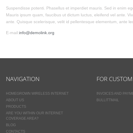
Suspendisse potenti. Phasellus et imperdiet mauris. Sed in enim eget
Mauris ipsum quam, faucibus ut dictum luctus, eleifend vel ante. Vi
ante. Quisque scelerisque, velit id pellentesque elementum, ante leo v
E-mail:
info@demolink.org
NAVIGATION
FOR CUSTOM
HOMEGROWN WIRELESS INTERNET
INVOICES AND PAY
ABOUT US
BULLITTMAIL
PRODUCTS
ARE YOU WITHIN OUR INTERNET
COVERAGE AREA?
BLOG
CONTACTS