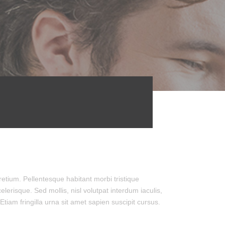
etium. Pellentesque habitant morbi tristique
erisque. Sed mollis, nisl volutpat interdum iaculis,
 Etiam fringilla urna sit amet sapien suscipit cursus.