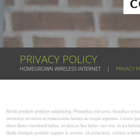
PRIVACY POLICY
HOMEGROWN WIRELESS INTERNET
|
PRIVACY P
Morbi pretium pretium adipiscing. Phasellus nisl arcu, faucibus or
senectus et netus et malesuada fames ac turpis egestas. Lorem ipsum 
diam libero hendrerit tellus, et dictum leo tortor nec nisi. In eu laci
Nulla tristique pretium sapien in ornare. Ut urna arcu, cursus a vene