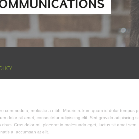
OLICY
nare commodo a, molestie a nibh. Mauris rutrum quam id dolor tempus pr
dolor sit amet, consectetur adipiscing elit. Sed gravida adipiscing scel
nia risus. Cras dolor mi, placerat in malesuada eget, luctus sit amet sem.
natis a, accumsan at elit.